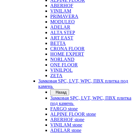
ALPINE FLOOR
ABERHOF
VINILAM
PRIMAVERA
MODULEO
ADELAR
ALTA STEP
ART EAST
BETTA
CRONA FLOOR
HOME EXPERT
NORLAND
ONE FLOOR
VINILPOL
ZETA
Замковая SPC, LVT, WPC, ПВХ плитка под
камень
Назад
Замковая SPC, LVT, WPC, ПВХ плитка
под камень
FARGO stone
ALPINE FLOOR stone
ABERHOF stone
VINILAM stone
ADELAR stone