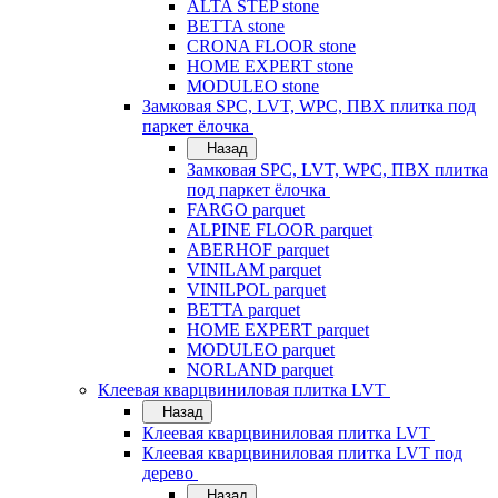
ALTA STEP stone
BETTA stone
CRONA FLOOR stone
HOME EXPERT stone
MODULEO stone
Замковая SPC, LVT, WPC, ПВХ плитка под
паркет ёлочка
Назад
Замковая SPC, LVT, WPC, ПВХ плитка
под паркет ёлочка
FARGO parquet
ALPINE FLOOR parquet
ABERHOF parquet
VINILAM parquet
VINILPOL parquet
BETTA parquet
HOME EXPERT parquet
MODULEO parquet
NORLAND parquet
Клеевая кварцвиниловая плитка LVT
Назад
Клеевая кварцвиниловая плитка LVT
Клеевая кварцвиниловая плитка LVT под
дерево
Назад