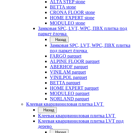
ALTA STEP stone
BETTA stone
CRONA FLOOR stone
HOME EXPERT stone
MODULEO stone
Замковая SPC, LVT, WPC, ПВХ плитка под
паркет ёлочка
Назад
Замковая SPC, LVT, WPC, ПВХ плитка
под паркет ёлочка
FARGO parquet
ALPINE FLOOR parquet
ABERHOF parquet
VINILAM parquet
VINILPOL parquet
BETTA parquet
HOME EXPERT parquet
MODULEO parquet
NORLAND parquet
Клеевая кварцвиниловая плитка LVT
Назад
Клеевая кварцвиниловая плитка LVT
Клеевая кварцвиниловая плитка LVT под
дерево
Назад