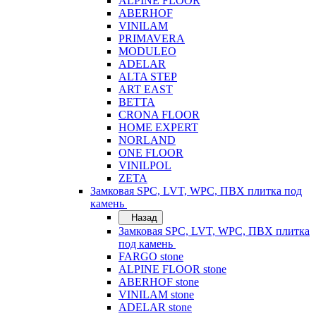
ALPINE FLOOR
ABERHOF
VINILAM
PRIMAVERA
MODULEO
ADELAR
ALTA STEP
ART EAST
BETTA
CRONA FLOOR
HOME EXPERT
NORLAND
ONE FLOOR
VINILPOL
ZETA
Замковая SPC, LVT, WPC, ПВХ плитка под
камень
Назад
Замковая SPC, LVT, WPC, ПВХ плитка
под камень
FARGO stone
ALPINE FLOOR stone
ABERHOF stone
VINILAM stone
ADELAR stone