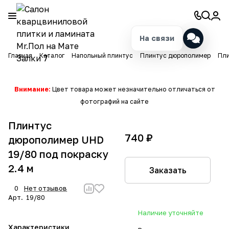
На связи
Главная
Каталог
Напольный плинтус
Плинтус дюрополимер
Пли
Внимание:
Цвет товара может незначительно отличаться от
фотографий на сайте
Плинтус
740 ₽
дюрополимер UHD
19/80 под покраску
2.4 м
Заказать
0
Нет отзывов
Арт.
19/80
Наличие уточняйте
Характеристики