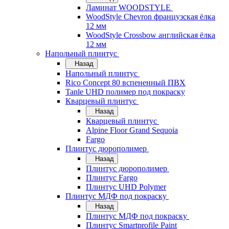
Ламинат WOODSTYLE
WoodStyle Chevron французская ёлка
12 мм
WoodStyle Crossbow английская ёлка
12 мм
Напольный плинтус
Назад
Напольный плинтус
Rico Concept 80 вспененный ПВХ
Tanle UHD полимер под покраску
Кварцевый плинтус
Назад
Кварцевый плинтус
Alpine Floor Grand Sequoia
Fargo
Плинтус дюрополимер
Назад
Плинтус дюрополимер
Плинтус Fargo
Плинтус UHD Polymer
Плинтус МДФ под покраску
Назад
Плинтус МДФ под покраску
Плинтус Smartprofile Paint