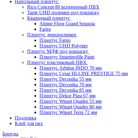
Напольный плинтус
Rico Concept 80 вспененный ПВХ
Tanle UHD полимер под покраску
Кварцевый плинтус
Alpine Floor Grand Sequoia
Fargo
Плинтус дюрополимер
Плинтус Fargo
Плинтус UHD Polymer
Плинтус МДФ под покраску
Плинтус Smartprofile Paint
Плинтус пластиковый ПВХ
Плинтус Arbiton INDO 70 мм
Плинтус Cesar HI-LINE PRESTIGE 75 мм
Плинтус Deconika 55 мм
Плинтус Deconika 70 мм
Плинтус Deconika 85 мм
Плинтус Dekor Plast 67 мм
Плинтус Winart Quadro 55 мм
Плинтус Winart Quadro 80 мм
Плинтус Winart Terra 72 мм
Подложка
Клей для пвх
Бренды