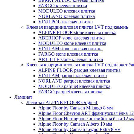
BERRY ALLOC клеевая плитка
FARGO клеевая плитка
MODULEO клеевая плитка
NORLAND клеевая плитка
VINILPOL клеевая плитка
Клеевая кварцвиниловая плитка LVT под камень
ALPINE FLOOR stone клеевая плитка
ABERHOF stone клеевая плитка
MODULEO stone клеевая плитка
VINILAM stone клеевая плитка
FARGO stone клеевая плитка
ART TILE stone клеевая плитка
Клеевая кварцвиниловая плитка LVT под паркет ё
ALPINE FLOOR parquet клеевая плитка
VINILAM parquet клеевая плитка
NORLAND parquet клеевая плитка
MODULEO parquet клеевая плитка
FARGO parquet клеевая плитка
Ламинат
Ламинат ALPINE FLOOR Original
Alpine Floor by Camsan Milango 8 мм
Alpine Floor Chevron ART французская ёлка 1
Alpine Floor Herringbone английская ёлка 12 м
Alpine Floor by Camsan Albero 10 мм
Alpine Floor by Camsan Legno Extra 8 мм