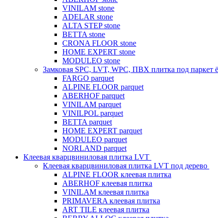
VINILAM stone
ADELAR stone
ALTA STEP stone
BETTA stone
CRONA FLOOR stone
HOME EXPERT stone
MODULEO stone
Замковая SPC, LVT, WPC, ПВХ плитка под паркет 
FARGO parquet
ALPINE FLOOR parquet
ABERHOF parquet
VINILAM parquet
VINILPOL parquet
BETTA parquet
HOME EXPERT parquet
MODULEO parquet
NORLAND parquet
Клеевая кварцвиниловая плитка LVT
Клеевая кварцвиниловая плитка LVT под дерево
ALPINE FLOOR клеевая плитка
ABERHOF клеевая плитка
VINILAM клеевая плитка
PRIMAVERA клеевая плитка
ART TILE клеевая плитка