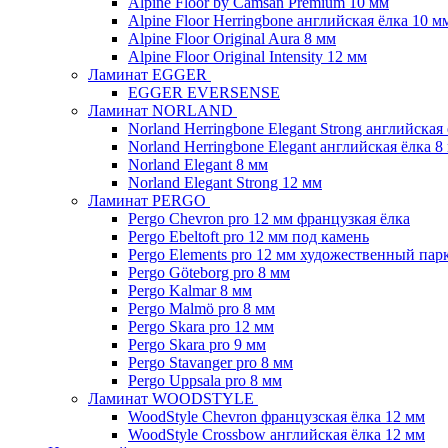
Alpine Floor by Camsan Premium 10 мм
Alpine Floor Herringbone английская ёлка 10 м
Alpine Floor Original Aura 8 мм
Alpine Floor Original Intensity 12 мм
Ламинат EGGER
EGGER EVERSENSE
Ламинат NORLAND
Norland Herringbone Elegant Strong английская
Norland Herringbone Elegant английская ёлка 8
Norland Elegant 8 мм
Norland Elegant Strong 12 мм
Ламинат PERGO
Pergo Chevron pro 12 мм французкая ёлка
Pergo Ebeltoft pro 12 мм под камень
Pergo Elements pro 12 мм художественный пар
Pergo Göteborg pro 8 мм
Pergo Kalmar 8 мм
Pergo Malmö pro 8 мм
Pergo Skara pro 12 мм
Pergo Skara pro 9 мм
Pergo Stavanger pro 8 мм
Pergo Uppsala pro 8 мм
Ламинат WOODSTYLE
WoodStyle Chevron французская ёлка 12 мм
WoodStyle Crossbow английская ёлка 12 мм