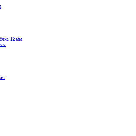
м
 ёлка 12 мм
 мм
кет