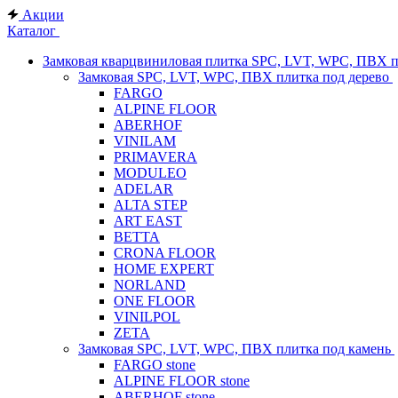
Акции
Каталог
Замковая кварцвиниловая плитка SPC, LVT, WPC, ПВХ 
Замковая SPC, LVT, WPC, ПВХ плитка под дерево
FARGO
ALPINE FLOOR
ABERHOF
VINILAM
PRIMAVERA
MODULEO
ADELAR
ALTA STEP
ART EAST
BETTA
CRONA FLOOR
HOME EXPERT
NORLAND
ONE FLOOR
VINILPOL
ZETA
Замковая SPC, LVT, WPC, ПВХ плитка под камень
FARGO stone
ALPINE FLOOR stone
ABERHOF stone