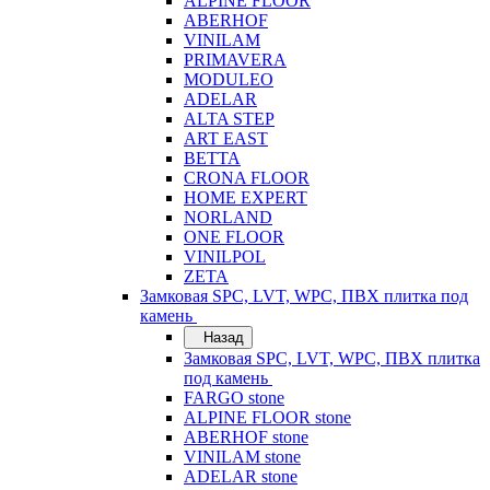
ALPINE FLOOR
ABERHOF
VINILAM
PRIMAVERA
MODULEO
ADELAR
ALTA STEP
ART EAST
BETTA
CRONA FLOOR
HOME EXPERT
NORLAND
ONE FLOOR
VINILPOL
ZETA
Замковая SPC, LVT, WPC, ПВХ плитка под
камень
Назад
Замковая SPC, LVT, WPC, ПВХ плитка
под камень
FARGO stone
ALPINE FLOOR stone
ABERHOF stone
VINILAM stone
ADELAR stone