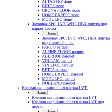
ALTA STEP stone
BETTA stone
CRONA FLOOR stone
HOME EXPERT stone
MODULEO stone
Замковая SPC, LVT, WPC, ПВХ плитка под
паркет ёлочка
Назад
Замковая SPC, LVT, WPC, ПВХ плитка
под паркет ёлочка
FARGO parquet
ALPINE FLOOR parquet
ABERHOF parquet
VINILAM parquet
VINILPOL parquet
BETTA parquet
HOME EXPERT parquet
MODULEO parquet
NORLAND parquet
Клеевая кварцвиниловая плитка LVT
Назад
Клеевая кварцвиниловая плитка LVT
Клеевая кварцвиниловая плитка LVT под
дерево
Назад