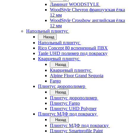
Ламинат WOODSTYLE
WoodStyle Chevron французская ёлка
12 мм
WoodStyle Crossbow английская ёлка
12 мм
Напольный плинтус
Назад
Напольный плинтус
Rico Concept 80 вспененный ПВХ
Tanle UHD полимер под покраску
Кварцевый плинтус
Назад
Кварцевый плинтус
Alpine Floor Grand Sequoia
Fargo
Плинтус дюрополимер
Назад
Плинтус дюрополимер
Плинтус Fargo
Плинтус UHD Polymer
Плинтус МДФ под покраску
Назад
Плинтус МДФ под покраску
Плинтус Smartprofile Paint