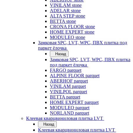
VINILAM stone
ADELAR stone
ALTA STEP stone
BETTA stone
CRONA FLOOR stone
HOME EXPERT stone
MODULEO stone
Замковая SPC, LVT, WPC, ПВХ плитка под
паркет ёлочка
Назад
Замковая SPC, LVT, WPC, ПВХ плитка
под паркет ёлочка
FARGO parquet
ALPINE FLOOR parquet
ABERHOF parquet
VINILAM parquet
VINILPOL parquet
BETTA parquet
HOME EXPERT parquet
MODULEO parquet
NORLAND parquet
Клеевая кварцвиниловая плитка LVT
Назад
Клеевая кварцвиниловая плитка LVT