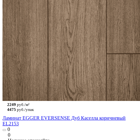
2249
руб./м²
4475
руб./упак
Ламинат EGGER EVERSENSE Дуб Каселла коричневый
EL2153
0
0