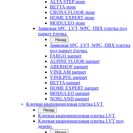
ALTA STEP stone
BETTA stone
CRONA FLOOR stone
HOME EXPERT stone
MODULEO stone
Замковая SPC, LVT, WPC, ПВХ плитка под
паркет ёлочка
Назад
Замковая SPC, LVT, WPC, ПВХ плитка
под паркет ёлочка
FARGO parquet
ALPINE FLOOR parquet
ABERHOF parquet
VINILAM parquet
VINILPOL parquet
BETTA parquet
HOME EXPERT parquet
MODULEO parquet
NORLAND parquet
Клеевая кварцвиниловая плитка LVT
Назад
Клеевая кварцвиниловая плитка LVT
Клеевая кварцвиниловая плитка LVT под
дерево
Назад