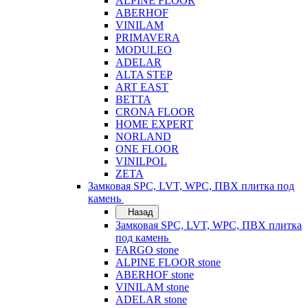
ALPINE FLOOR
ABERHOF
VINILAM
PRIMAVERA
MODULEO
ADELAR
ALTA STEP
ART EAST
BETTA
CRONA FLOOR
HOME EXPERT
NORLAND
ONE FLOOR
VINILPOL
ZETA
Замковая SPC, LVT, WPC, ПВХ плитка под
камень
Назад
Замковая SPC, LVT, WPC, ПВХ плитка
под камень
FARGO stone
ALPINE FLOOR stone
ABERHOF stone
VINILAM stone
ADELAR stone