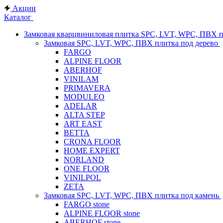
Акции
Каталог
Замковая кварцвиниловая плитка SPC, LVT, WPC, ПВХ 
Замковая SPC, LVT, WPC, ПВХ плитка под дерево
FARGO
ALPINE FLOOR
ABERHOF
VINILAM
PRIMAVERA
MODULEO
ADELAR
ALTA STEP
ART EAST
BETTA
CRONA FLOOR
HOME EXPERT
NORLAND
ONE FLOOR
VINILPOL
ZETA
Замковая SPC, LVT, WPC, ПВХ плитка под камень
FARGO stone
ALPINE FLOOR stone
ABERHOF stone