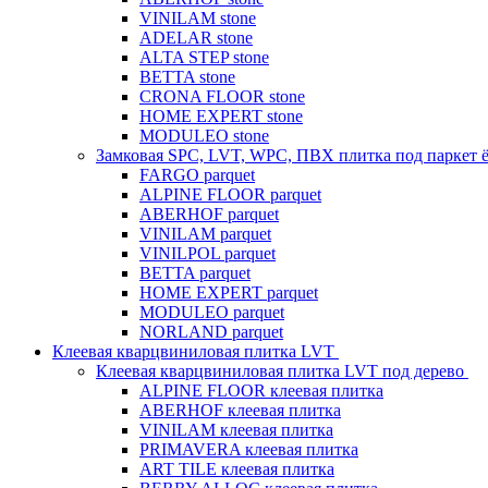
VINILAM stone
ADELAR stone
ALTA STEP stone
BETTA stone
CRONA FLOOR stone
HOME EXPERT stone
MODULEO stone
Замковая SPC, LVT, WPC, ПВХ плитка под паркет 
FARGO parquet
ALPINE FLOOR parquet
ABERHOF parquet
VINILAM parquet
VINILPOL parquet
BETTA parquet
HOME EXPERT parquet
MODULEO parquet
NORLAND parquet
Клеевая кварцвиниловая плитка LVT
Клеевая кварцвиниловая плитка LVT под дерево
ALPINE FLOOR клеевая плитка
ABERHOF клеевая плитка
VINILAM клеевая плитка
PRIMAVERA клеевая плитка
ART TILE клеевая плитка