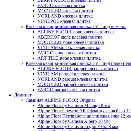
BERRY ALLOC клеевая плитка
FARGO клеевая плитка
MODULEO клеевая плитка
NORLAND клеевая плитка
VINILPOL клеевая плитка
Клеевая кварцвиниловая плитка LVT под камень
ALPINE FLOOR stone клеевая плитка
ABERHOF stone клеевая плитка
MODULEO stone клеевая плитка
VINILAM stone клеевая плитка
FARGO stone клеевая плитка
ART TILE stone клеевая плитка
Клеевая кварцвиниловая плитка LVT под паркет ё
ALPINE FLOOR parquet клеевая плитка
VINILAM parquet клеевая плитка
NORLAND parquet клеевая плитка
MODULEO parquet клеевая плитка
FARGO parquet клеевая плитка
Ламинат
Ламинат ALPINE FLOOR Original
Alpine Floor by Camsan Milango 8 мм
Alpine Floor Chevron ART французская ёлка 1
Alpine Floor Herringbone английская ёлка 12 м
Alpine Floor by Camsan Albero 10 мм
Alpine Floor by Camsan Legno Extra 8 мм