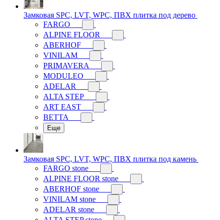
Замковая SPC, LVT, WPC, ПВХ плитка под дерево
FARGO
ALPINE FLOOR
ABERHOF
VINILAM
PRIMAVERA
MODULEO
ADELAR
ALTA STEP
ART EAST
BETTA
Еще
Замковая SPC, LVT, WPC, ПВХ плитка под камень
FARGO stone
ALPINE FLOOR stone
ABERHOF stone
VINILAM stone
ADELAR stone
ALTA STEP stone