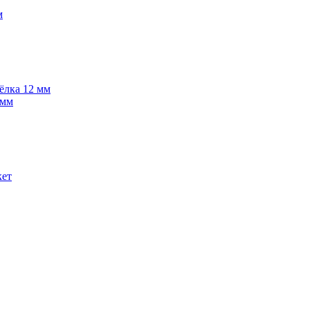
м
 ёлка 12 мм
 мм
кет