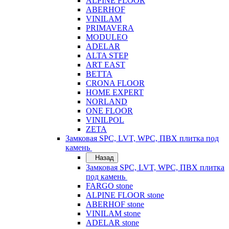
ALPINE FLOOR
ABERHOF
VINILAM
PRIMAVERA
MODULEO
ADELAR
ALTA STEP
ART EAST
BETTA
CRONA FLOOR
HOME EXPERT
NORLAND
ONE FLOOR
VINILPOL
ZETA
Замковая SPC, LVT, WPC, ПВХ плитка под
камень
Назад
Замковая SPC, LVT, WPC, ПВХ плитка
под камень
FARGO stone
ALPINE FLOOR stone
ABERHOF stone
VINILAM stone
ADELAR stone