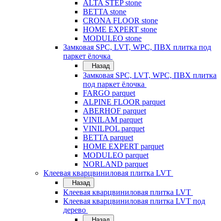
ALTA STEP stone
BETTA stone
CRONA FLOOR stone
HOME EXPERT stone
MODULEO stone
Замковая SPC, LVT, WPC, ПВХ плитка под
паркет ёлочка
Назад
Замковая SPC, LVT, WPC, ПВХ плитка
под паркет ёлочка
FARGO parquet
ALPINE FLOOR parquet
ABERHOF parquet
VINILAM parquet
VINILPOL parquet
BETTA parquet
HOME EXPERT parquet
MODULEO parquet
NORLAND parquet
Клеевая кварцвиниловая плитка LVT
Назад
Клеевая кварцвиниловая плитка LVT
Клеевая кварцвиниловая плитка LVT под
дерево
Назад