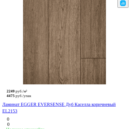
2249
руб./м²
4475
руб./упак
Ламинат EGGER EVERSENSE Дуб Каселла коричневый
EL2153
0
0