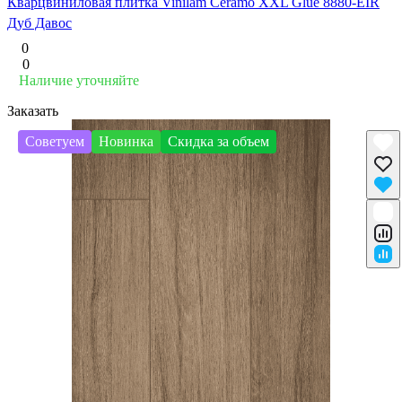
Кварцвиниловая плитка Vinilam Ceramo XXL Glue 8880-EIR
Дуб Давос
0
0
Наличие уточняйте
Заказать
Советуем
Новинка
Скидка за объем