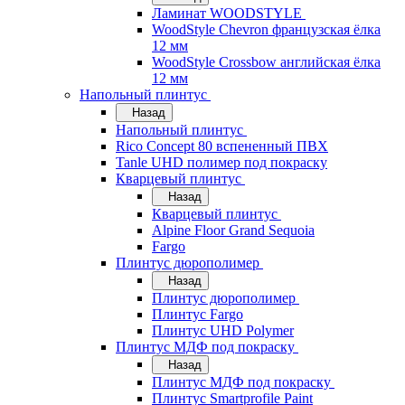
Ламинат WOODSTYLE
WoodStyle Chevron французская ёлка
12 мм
WoodStyle Crossbow английская ёлка
12 мм
Напольный плинтус
Назад
Напольный плинтус
Rico Concept 80 вспененный ПВХ
Tanle UHD полимер под покраску
Кварцевый плинтус
Назад
Кварцевый плинтус
Alpine Floor Grand Sequoia
Fargo
Плинтус дюрополимер
Назад
Плинтус дюрополимер
Плинтус Fargo
Плинтус UHD Polymer
Плинтус МДФ под покраску
Назад
Плинтус МДФ под покраску
Плинтус Smartprofile Paint