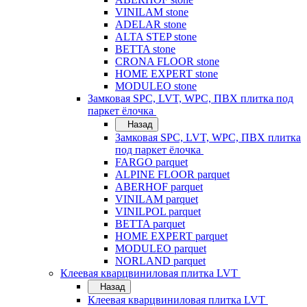
VINILAM stone
ADELAR stone
ALTA STEP stone
BETTA stone
CRONA FLOOR stone
HOME EXPERT stone
MODULEO stone
Замковая SPC, LVT, WPC, ПВХ плитка под
паркет ёлочка
Назад
Замковая SPC, LVT, WPC, ПВХ плитка
под паркет ёлочка
FARGO parquet
ALPINE FLOOR parquet
ABERHOF parquet
VINILAM parquet
VINILPOL parquet
BETTA parquet
HOME EXPERT parquet
MODULEO parquet
NORLAND parquet
Клеевая кварцвиниловая плитка LVT
Назад
Клеевая кварцвиниловая плитка LVT