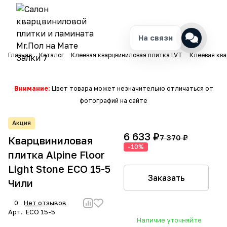
На связи
Главная
Каталог
Клеевая кварцвиниловая плитка LVT
Клеевая ква
Внимание:
Цвет товара может незначительно отличаться от
фотографий на сайте
Акция
6 633 ₽
7 370 ₽
Кварцвиниловая
-10%
плитка Alpine Floor
Light Stone ECO 15-5
Заказать
Чили
0
Нет отзывов
Арт.
ECO 15-5
Наличие уточняйте