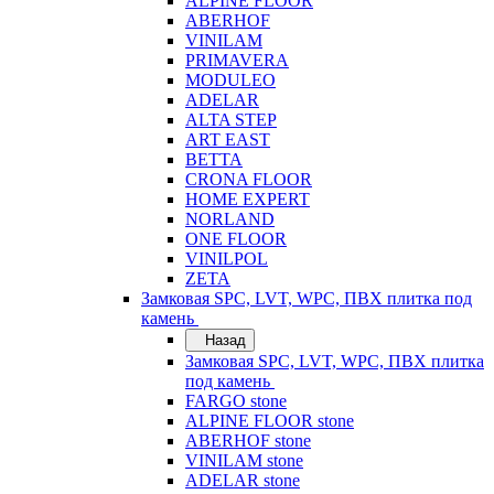
ALPINE FLOOR
ABERHOF
VINILAM
PRIMAVERA
MODULEO
ADELAR
ALTA STEP
ART EAST
BETTA
CRONA FLOOR
HOME EXPERT
NORLAND
ONE FLOOR
VINILPOL
ZETA
Замковая SPC, LVT, WPC, ПВХ плитка под
камень
Назад
Замковая SPC, LVT, WPC, ПВХ плитка
под камень
FARGO stone
ALPINE FLOOR stone
ABERHOF stone
VINILAM stone
ADELAR stone