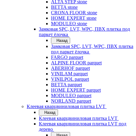
ALTA STEP stone
BETTA stone
CRONA FLOOR stone
HOME EXPERT stone
MODULEO stone
Замковая SPC, LVT, WPC, ПВХ плитка под
паркет ёлочка
Назад
Замковая SPC, LVT, WPC, ПВХ плитка
под паркет ёлочка
FARGO parquet
ALPINE FLOOR parquet
ABERHOF parquet
VINILAM parquet
VINILPOL parquet
BETTA parquet
HOME EXPERT parquet
MODULEO parquet
NORLAND parquet
Клеевая кварцвиниловая плитка LVT
Назад
Клеевая кварцвиниловая плитка LVT
Клеевая кварцвиниловая плитка LVT под
дерево
Назад