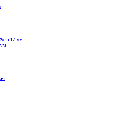
м
 ёлка 12 мм
 мм
кет