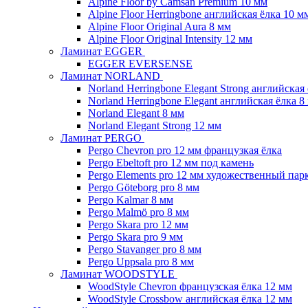
Alpine Floor by Camsan Premium 10 мм
Alpine Floor Herringbone английская ёлка 10 м
Alpine Floor Original Aura 8 мм
Alpine Floor Original Intensity 12 мм
Ламинат EGGER
EGGER EVERSENSE
Ламинат NORLAND
Norland Herringbone Elegant Strong английская
Norland Herringbone Elegant английская ёлка 8
Norland Elegant 8 мм
Norland Elegant Strong 12 мм
Ламинат PERGO
Pergo Chevron pro 12 мм французкая ёлка
Pergo Ebeltoft pro 12 мм под камень
Pergo Elements pro 12 мм художественный пар
Pergo Göteborg pro 8 мм
Pergo Kalmar 8 мм
Pergo Malmö pro 8 мм
Pergo Skara pro 12 мм
Pergo Skara pro 9 мм
Pergo Stavanger pro 8 мм
Pergo Uppsala pro 8 мм
Ламинат WOODSTYLE
WoodStyle Chevron французская ёлка 12 мм
WoodStyle Crossbow английская ёлка 12 мм