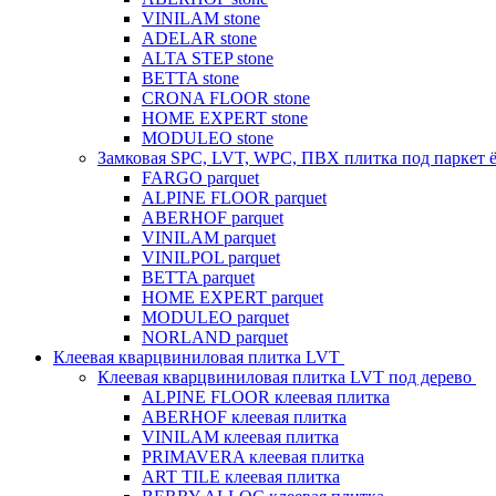
VINILAM stone
ADELAR stone
ALTA STEP stone
BETTA stone
CRONA FLOOR stone
HOME EXPERT stone
MODULEO stone
Замковая SPC, LVT, WPC, ПВХ плитка под паркет 
FARGO parquet
ALPINE FLOOR parquet
ABERHOF parquet
VINILAM parquet
VINILPOL parquet
BETTA parquet
HOME EXPERT parquet
MODULEO parquet
NORLAND parquet
Клеевая кварцвиниловая плитка LVT
Клеевая кварцвиниловая плитка LVT под дерево
ALPINE FLOOR клеевая плитка
ABERHOF клеевая плитка
VINILAM клеевая плитка
PRIMAVERA клеевая плитка
ART TILE клеевая плитка