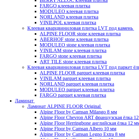
BERRY ALLOC клеевая плитка
FARGO клеевая плитка
MODULEO клеевая плитка
NORLAND клеевая плитка
VINILPOL клеевая плитка
Клеевая кварцвиниловая плитка LVT под камень
ALPINE FLOOR stone клеевая плитка
ABERHOF stone клеевая плитка
MODULEO stone клеевая плитка
VINILAM stone клеевая плитка
FARGO stone клеевая плитка
ART TILE stone клеевая плитка
Клеевая кварцвиниловая плитка LVT под паркет ё
ALPINE FLOOR parquet клеевая плитка
VINILAM parquet клеевая плитка
NORLAND parquet клеевая плитка
MODULEO parquet клеевая плитка
FARGO parquet клеевая плитка
Ламинат
Ламинат ALPINE FLOOR Original
Alpine Floor by Camsan Milango 8 мм
Alpine Floor Chevron ART французская ёлка 1
Alpine Floor Herringbone английская ёлка 12 м
Alpine Floor by Camsan Albero 10 мм
Alpine Floor by Camsan Legno Extra 8 мм