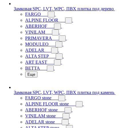
Замковая SPC, LVT, WPC, ПВХ плитка под дерево
FARGO
ALPINE FLOOR
ABERHOF
VINILAM
PRIMAVERA
MODULEO
ADELAR
ALTA STEP
ART EAST
BETTA
Еще
Замковая SPC, LVT, WPC, ПВХ плитка под камень
FARGO stone
ALPINE FLOOR stone
ABERHOF stone
VINILAM stone
ADELAR stone
ALTA STEP stone