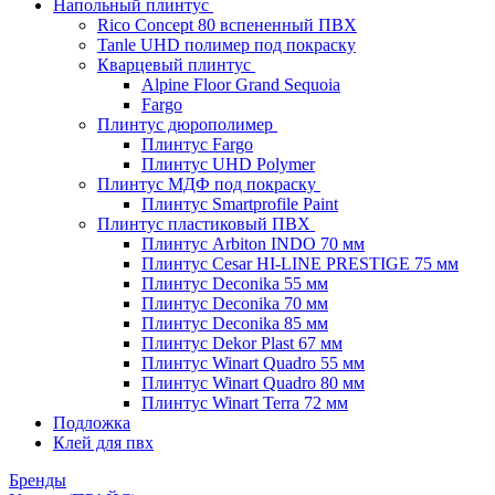
Напольный плинтус
Rico Concept 80 вспененный ПВХ
Tanle UHD полимер под покраску
Кварцевый плинтус
Alpine Floor Grand Sequoia
Fargo
Плинтус дюрополимер
Плинтус Fargo
Плинтус UHD Polymer
Плинтус МДФ под покраску
Плинтус Smartprofile Paint
Плинтус пластиковый ПВХ
Плинтус Arbiton INDO 70 мм
Плинтус Cesar HI-LINE PRESTIGE 75 мм
Плинтус Deconika 55 мм
Плинтус Deconika 70 мм
Плинтус Deconika 85 мм
Плинтус Dekor Plast 67 мм
Плинтус Winart Quadro 55 мм
Плинтус Winart Quadro 80 мм
Плинтус Winart Terra 72 мм
Подложка
Клей для пвх
Бренды