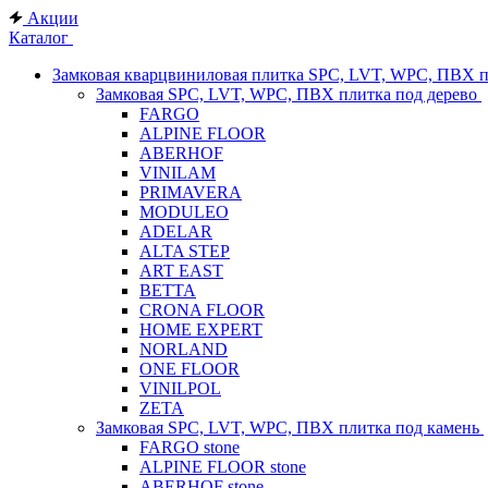
Акции
Каталог
Замковая кварцвиниловая плитка SPC, LVT, WPC, ПВХ 
Замковая SPC, LVT, WPC, ПВХ плитка под дерево
FARGO
ALPINE FLOOR
ABERHOF
VINILAM
PRIMAVERA
MODULEO
ADELAR
ALTA STEP
ART EAST
BETTA
CRONA FLOOR
HOME EXPERT
NORLAND
ONE FLOOR
VINILPOL
ZETA
Замковая SPC, LVT, WPC, ПВХ плитка под камень
FARGO stone
ALPINE FLOOR stone
ABERHOF stone