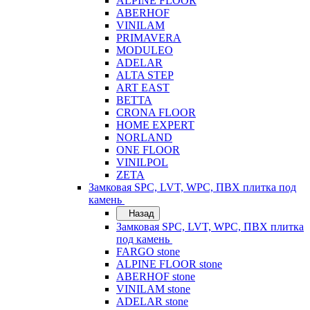
ALPINE FLOOR
ABERHOF
VINILAM
PRIMAVERA
MODULEO
ADELAR
ALTA STEP
ART EAST
BETTA
CRONA FLOOR
HOME EXPERT
NORLAND
ONE FLOOR
VINILPOL
ZETA
Замковая SPC, LVT, WPC, ПВХ плитка под
камень
Назад
Замковая SPC, LVT, WPC, ПВХ плитка
под камень
FARGO stone
ALPINE FLOOR stone
ABERHOF stone
VINILAM stone
ADELAR stone