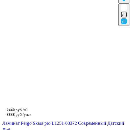
2440
руб./м²
3838
руб./упак
Ламинат Pergo Skara pro L1251-03372 Современный Датский
Дуб