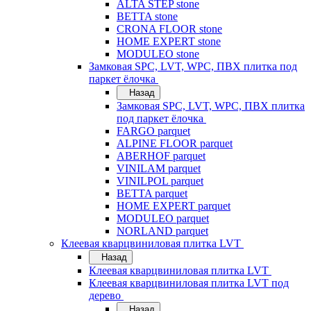
ALTA STEP stone
BETTA stone
CRONA FLOOR stone
HOME EXPERT stone
MODULEO stone
Замковая SPC, LVT, WPC, ПВХ плитка под
паркет ёлочка
Назад
Замковая SPC, LVT, WPC, ПВХ плитка
под паркет ёлочка
FARGO parquet
ALPINE FLOOR parquet
ABERHOF parquet
VINILAM parquet
VINILPOL parquet
BETTA parquet
HOME EXPERT parquet
MODULEO parquet
NORLAND parquet
Клеевая кварцвиниловая плитка LVT
Назад
Клеевая кварцвиниловая плитка LVT
Клеевая кварцвиниловая плитка LVT под
дерево
Назад