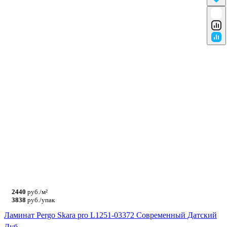
2440
руб./м²
3838
руб./упак
Ламинат Pergo Skara pro L1251-03372 Современный Датский
Дуб