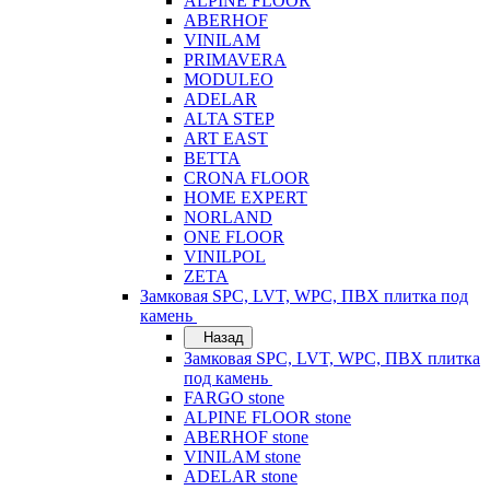
ALPINE FLOOR
ABERHOF
VINILAM
PRIMAVERA
MODULEO
ADELAR
ALTA STEP
ART EAST
BETTA
CRONA FLOOR
HOME EXPERT
NORLAND
ONE FLOOR
VINILPOL
ZETA
Замковая SPC, LVT, WPC, ПВХ плитка под
камень
Назад
Замковая SPC, LVT, WPC, ПВХ плитка
под камень
FARGO stone
ALPINE FLOOR stone
ABERHOF stone
VINILAM stone
ADELAR stone