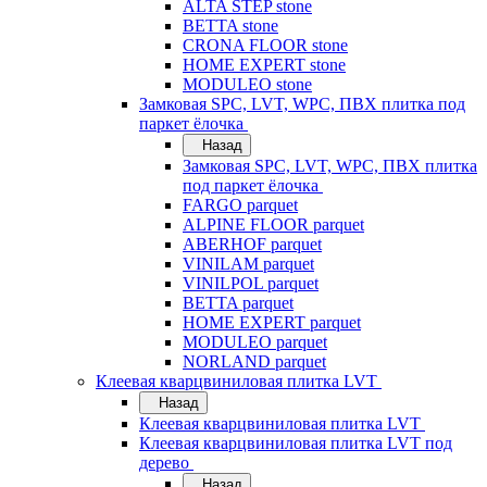
ALTA STEP stone
BETTA stone
CRONA FLOOR stone
HOME EXPERT stone
MODULEO stone
Замковая SPC, LVT, WPC, ПВХ плитка под
паркет ёлочка
Назад
Замковая SPC, LVT, WPC, ПВХ плитка
под паркет ёлочка
FARGO parquet
ALPINE FLOOR parquet
ABERHOF parquet
VINILAM parquet
VINILPOL parquet
BETTA parquet
HOME EXPERT parquet
MODULEO parquet
NORLAND parquet
Клеевая кварцвиниловая плитка LVT
Назад
Клеевая кварцвиниловая плитка LVT
Клеевая кварцвиниловая плитка LVT под
дерево
Назад