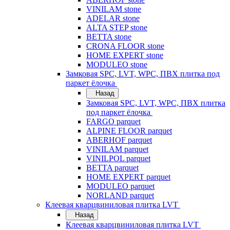
VINILAM stone
ADELAR stone
ALTA STEP stone
BETTA stone
CRONA FLOOR stone
HOME EXPERT stone
MODULEO stone
Замковая SPC, LVT, WPC, ПВХ плитка под
паркет ёлочка
Назад
Замковая SPC, LVT, WPC, ПВХ плитка
под паркет ёлочка
FARGO parquet
ALPINE FLOOR parquet
ABERHOF parquet
VINILAM parquet
VINILPOL parquet
BETTA parquet
HOME EXPERT parquet
MODULEO parquet
NORLAND parquet
Клеевая кварцвиниловая плитка LVT
Назад
Клеевая кварцвиниловая плитка LVT