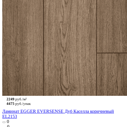
2249
руб./м²
4475
руб./упак
Ламинат EGGER EVERSENSE Дуб Каселла коричневый
EL2153
0
0