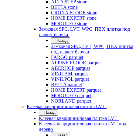
ALTA STEP stone
BETTA stone
CRONA FLOOR stone
HOME EXPERT stone
MODULEO stone
Замковая SPC, LVT, WPC, ПВХ плитка под
паркет ёлочка
Назад
Замковая SPC, LVT, WPC, ПВХ плитка
под паркет ёлочка
FARGO parquet
ALPINE FLOOR parquet
ABERHOF parquet
VINILAM parquet
VINILPOL parquet
BETTA parquet
HOME EXPERT parquet
MODULEO parquet
NORLAND parquet
Клеевая кварцвиниловая плитка LVT
Назад
Клеевая кварцвиниловая плитка LVT
Клеевая кварцвиниловая плитка LVT под
дерево
Назад