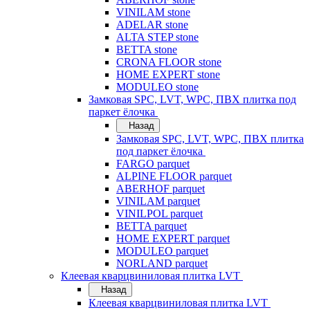
VINILAM stone
ADELAR stone
ALTA STEP stone
BETTA stone
CRONA FLOOR stone
HOME EXPERT stone
MODULEO stone
Замковая SPC, LVT, WPC, ПВХ плитка под
паркет ёлочка
Назад
Замковая SPC, LVT, WPC, ПВХ плитка
под паркет ёлочка
FARGO parquet
ALPINE FLOOR parquet
ABERHOF parquet
VINILAM parquet
VINILPOL parquet
BETTA parquet
HOME EXPERT parquet
MODULEO parquet
NORLAND parquet
Клеевая кварцвиниловая плитка LVT
Назад
Клеевая кварцвиниловая плитка LVT