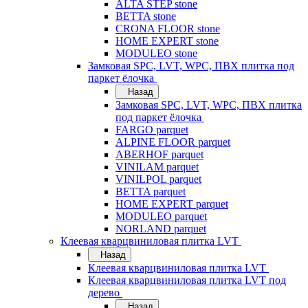
ALTA STEP stone
BETTA stone
CRONA FLOOR stone
HOME EXPERT stone
MODULEO stone
Замковая SPC, LVT, WPC, ПВХ плитка под
паркет ёлочка
Назад
Замковая SPC, LVT, WPC, ПВХ плитка
под паркет ёлочка
FARGO parquet
ALPINE FLOOR parquet
ABERHOF parquet
VINILAM parquet
VINILPOL parquet
BETTA parquet
HOME EXPERT parquet
MODULEO parquet
NORLAND parquet
Клеевая кварцвиниловая плитка LVT
Назад
Клеевая кварцвиниловая плитка LVT
Клеевая кварцвиниловая плитка LVT под
дерево
Назад