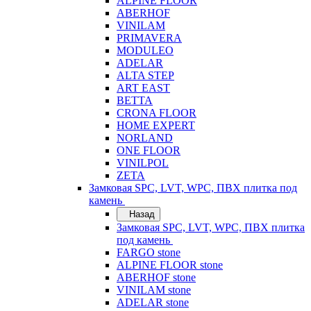
ALPINE FLOOR
ABERHOF
VINILAM
PRIMAVERA
MODULEO
ADELAR
ALTA STEP
ART EAST
BETTA
CRONA FLOOR
HOME EXPERT
NORLAND
ONE FLOOR
VINILPOL
ZETA
Замковая SPC, LVT, WPC, ПВХ плитка под
камень
Назад
Замковая SPC, LVT, WPC, ПВХ плитка
под камень
FARGO stone
ALPINE FLOOR stone
ABERHOF stone
VINILAM stone
ADELAR stone