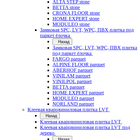
ALTA STEP stone
BETTA stone
CRONA FLOOR stone
HOME EXPERT stone
MODULEO stone
Замковая SPC, LVT, WPC, ПВХ плитка под
паркет ёлочка
Назад
Замковая SPC, LVT, WPC, ПВХ плитка
под паркет ёлочка
FARGO parquet
ALPINE FLOOR parquet
ABERHOF parquet
VINILAM parquet
VINILPOL parquet
BETTA parquet
HOME EXPERT parquet
MODULEO parquet
NORLAND parquet
Клеевая кварцвиниловая плитка LVT
Назад
Клеевая кварцвиниловая плитка LVT
Клеевая кварцвиниловая плитка LVT под
дерево
Назад