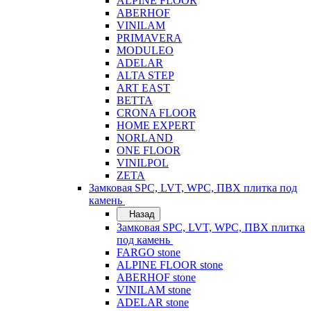
ALPINE FLOOR
ABERHOF
VINILAM
PRIMAVERA
MODULEO
ADELAR
ALTA STEP
ART EAST
BETTA
CRONA FLOOR
HOME EXPERT
NORLAND
ONE FLOOR
VINILPOL
ZETA
Замковая SPC, LVT, WPC, ПВХ плитка под
камень
Назад
Замковая SPC, LVT, WPC, ПВХ плитка
под камень
FARGO stone
ALPINE FLOOR stone
ABERHOF stone
VINILAM stone
ADELAR stone