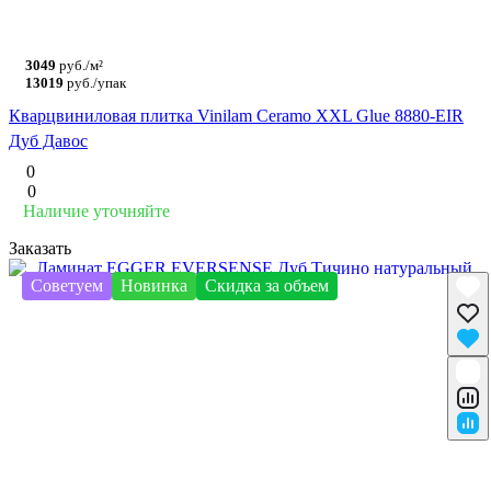
3049
руб./м²
13019
руб./упак
Кварцвиниловая плитка Vinilam Ceramo XXL Glue 8880-EIR
Дуб Давос
0
0
Наличие уточняйте
Заказать
Советуем
Новинка
Скидка за объем