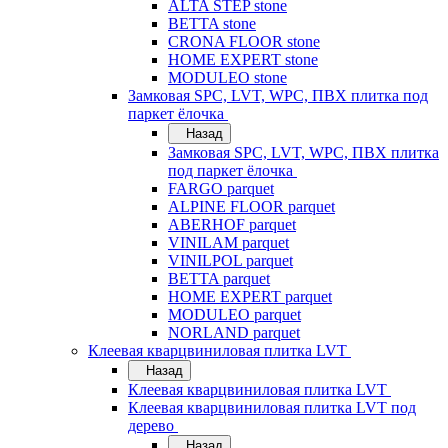
ALTA STEP stone
BETTA stone
CRONA FLOOR stone
HOME EXPERT stone
MODULEO stone
Замковая SPC, LVT, WPC, ПВХ плитка под
паркет ёлочка
Назад
Замковая SPC, LVT, WPC, ПВХ плитка
под паркет ёлочка
FARGO parquet
ALPINE FLOOR parquet
ABERHOF parquet
VINILAM parquet
VINILPOL parquet
BETTA parquet
HOME EXPERT parquet
MODULEO parquet
NORLAND parquet
Клеевая кварцвиниловая плитка LVT
Назад
Клеевая кварцвиниловая плитка LVT
Клеевая кварцвиниловая плитка LVT под
дерево
Назад