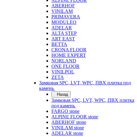
ALPINE FLOOR
ABERHOF
VINILAM
PRIMAVERA
MODULEO
ADELAR
ALTA STEP
ART EAST
BETTA
CRONA FLOOR
HOME EXPERT
NORLAND
ONE FLOOR
VINILPOL
ZETA
Замковая SPC, LVT, WPC, ПВХ плитка под
камень
Назад
Замковая SPC, LVT, WPC, ПВХ плитка
под камень
FARGO stone
ALPINE FLOOR stone
ABERHOF stone
VINILAM stone
ADELAR stone