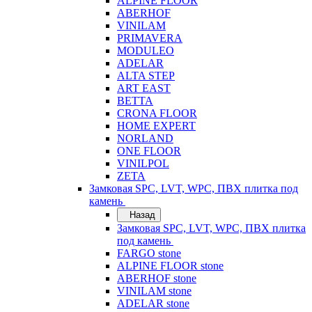
ALPINE FLOOR
ABERHOF
VINILAM
PRIMAVERA
MODULEO
ADELAR
ALTA STEP
ART EAST
BETTA
CRONA FLOOR
HOME EXPERT
NORLAND
ONE FLOOR
VINILPOL
ZETA
Замковая SPC, LVT, WPC, ПВХ плитка под
камень
Назад
Замковая SPC, LVT, WPC, ПВХ плитка
под камень
FARGO stone
ALPINE FLOOR stone
ABERHOF stone
VINILAM stone
ADELAR stone