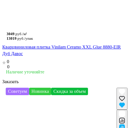
3049
руб./м²
13019
руб./упак
Кварцвиниловая плитка Vinilam Ceramo XXL Glue 8880-EIR
Дуб Давос
0
0
Наличие уточняйте
Заказать
Советуем
Новинка
Скидка за объем