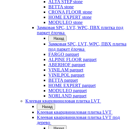
ALTA STEP stone
BETTA stone
CRONA FLOOR stone
HOME EXPERT stone
MODULEO stone
Замковая SPC, LVT, WPC, ПВХ плитка под
паркет ёлочка
Назад
Замковая SPC, LVT, WPC, ПВХ плитка
под паркет ёлочка
FARGO parquet
ALPINE FLOOR parquet
ABERHOF parquet
VINILAM parquet
VINILPOL parquet
BETTA parquet
HOME EXPERT parquet
MODULEO parquet
NORLAND parquet
Клеевая кварцвиниловая плитка LVT
Назад
Клеевая кварцвиниловая плитка LVT
Клеевая кварцвиниловая плитка LVT под
дерево
Назад